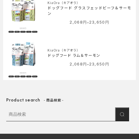
KiaOra（キアオラ）
円
ドッグフード グラスフェッドビーフ＆サーモ
–
ン
24,200
–
2,068
円
23,650
円
円
価
格
帯:
2,068
KiaOra（キアオラ）
円
ドッグフード ラム＆サーモン
–
–
23,650
2,068
円
23,650
円
価
円
格
帯:
2,068
円
Product search
–
商品検索
23,650
円