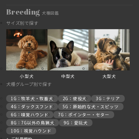
Breeding
犬種図鑑
サイズ別で探す
小型犬
中型犬
大型犬
犬種グループ別で探す
1G：牧羊犬・牧畜犬
2G：使役犬
3G：テリア
4G：ダックスフンド
5G：原始的な犬・スピッツ
6G：嗅覚ハウンド
7G：ポインター・セター
8G：7G以外の鳥猟犬
9G：愛玩犬
10G：視覚ハウンド
ご利用規約