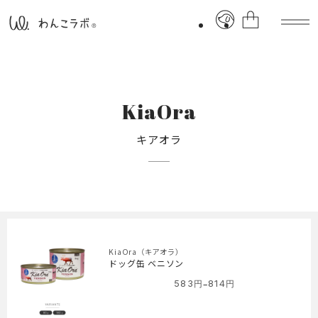
KiaOra
キアオラ
KiaOra（キアオラ）
ドッグ缶 ベニソン
–
583
円
814
円
価
格