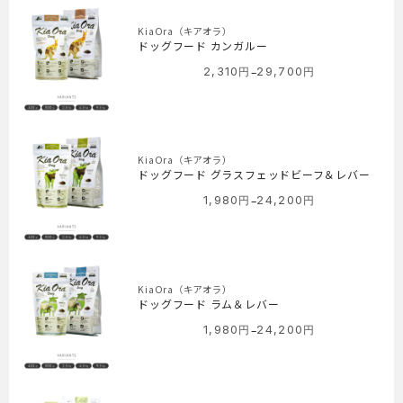
460
円
KiaOra（キアオラ）
–
ドッグフード カンガルー
630
–
2,310
円
29,700
円
価
円
格
帯:
2,310
円
KiaOra（キアオラ）
–
ドッグフード グラスフェッドビーフ＆レバー
29,700
–
1,980
円
24,200
円
価
円
格
帯:
1,980
円
KiaOra（キアオラ）
–
ドッグフード ラム＆レバー
24,200
–
1,980
円
24,200
円
価
円
格
帯:
1,980