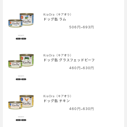
帯:
583
円
KiaOra（キアオラ）
–
ドッグ缶 ラム
814
–
506
円
693
円
価
円
格
帯:
506
円
KiaOra（キアオラ）
–
ドッグ缶 グラスフェッドビーフ
693
–
460
円
630
円
価
円
格
帯:
460
円
KiaOra（キアオラ）
–
ドッグ缶 チキン
630
–
460
円
630
円
価
円
格
帯: