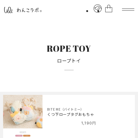
ROPE TOY
ロープトイ
BITE ME（バイトミー）
くつ下ロープタグおもちゃ
1,190
円