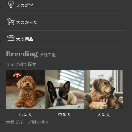
犬の雑学
犬のからだ
犬の用品
Breeding
犬種図鑑
サイズ別で探す
小型犬
中型犬
大型犬
犬種グループ別で探す