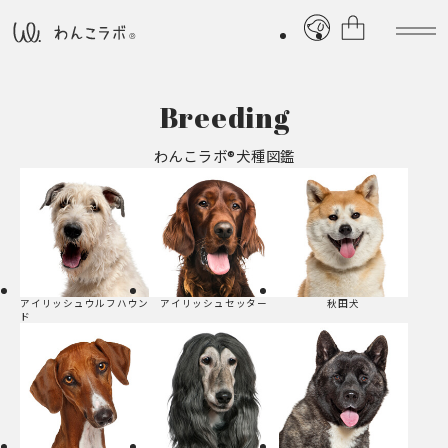
Breeding
わんこラボ®犬種図鑑
アイリッシュウルフハウン
アイリッシュセッター
秋田犬
ド