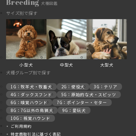
Breeding
犬種図鑑
サイズ別で探す
小型犬
中型犬
大型犬
犬種グループ別で探す
1G：牧羊犬・牧畜犬
2G：使役犬
3G：テリア
4G：ダックスフンド
5G：原始的な犬・スピッツ
6G：嗅覚ハウンド
7G：ポインター・セター
8G：7G以外の鳥猟犬
9G：愛玩犬
10G：視覚ハウンド
ご利用規約
特定商取引法に基づく表記