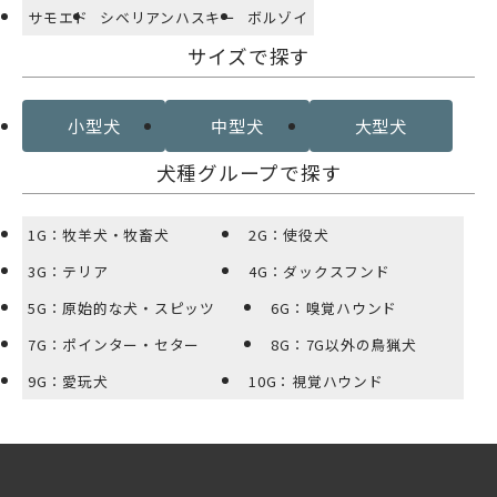
サモエド
シベリアンハスキー
ボルゾイ
サイズで探す
小型犬
中型犬
大型犬
犬種グループで探す
1G：牧羊犬・牧畜犬
2G：使役犬
3G：テリア
4G：ダックスフンド
5G：原始的な犬・スピッツ
6G：嗅覚ハウンド
7G：ポインター・セター
8G：7G以外の鳥猟犬
9G：愛玩犬
10G：視覚ハウンド