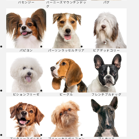
バセンジー
バーニーズマウンテンドッ
パグ
グ
パピヨン
パーソンラッセルテリア
ビアデッドコリー
ビションフリーゼ
ビーグル
フレンチブルドッグ
ブリタニースパニエル
ブリュッセルグリフォン
ブルテリア