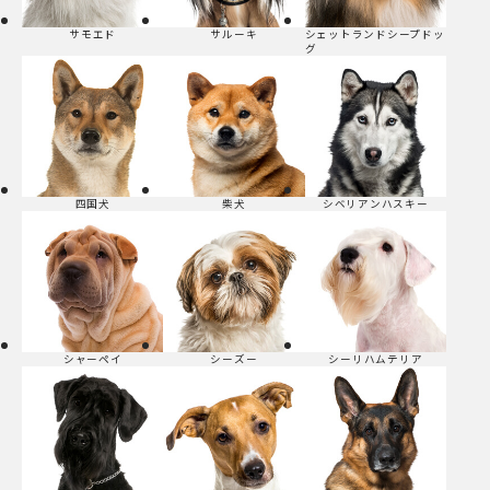
サモエド
サルーキ
シェットランドシープドッ
グ
四国犬
柴犬
シベリアンハスキー
シャーペイ
シーズー
シーリハムテリア