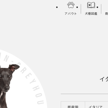
アバウト
犬種図鑑
イ
原産国
イタリア