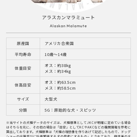
アラスカンマラミュート
Alaskan Malamute
原産国
アメリカ合衆国
平均寿命
10歳〜14歳
オス：約38kg
体重目安
メス：約34kg
オス：約63.5cm
体高目安
メス：約58.5cm
サイズ
大型犬
分類
5G：原始的な犬・スピッツ
※当サイトの犬種データのサイズは、犬種標準としてJKCが明確に定めている場合
はそちらを元に、その他の場合は「目安」としてKCやAKCなどの機関情報を参考に
算出しております。犬種標準は「犬種の理想像を作りあげて記述したもので、ドッグ
ショーの出陳並びに計画繁殖する犬の参考にするもの」とされており、個体差の大