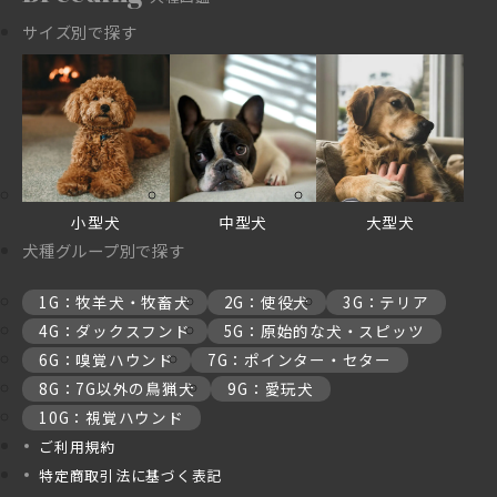
サイズ別で探す
小型犬
中型犬
大型犬
犬種グループ別で探す
1G：牧羊犬・牧畜犬
2G：使役犬
3G：テリア
4G：ダックスフンド
5G：原始的な犬・スピッツ
6G：嗅覚ハウンド
7G：ポインター・セター
8G：7G以外の鳥猟犬
9G：愛玩犬
10G：視覚ハウンド
ご利用規約
特定商取引法に基づく表記