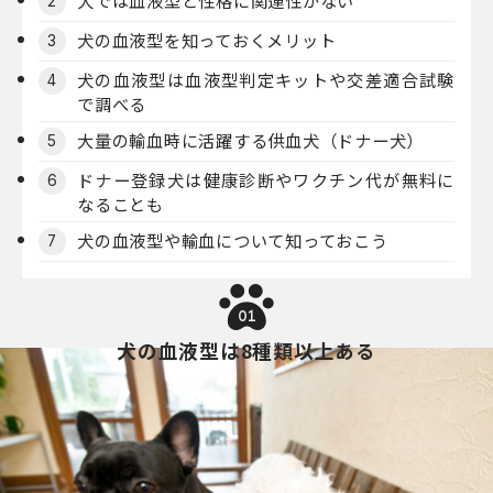
犬では血液型と性格に関連性がない
2
犬の血液型を知っておくメリット
3
犬の血液型は血液型判定キットや交差適合試験
4
で調べる
大量の輸血時に活躍する供血犬（ドナー犬）
5
ドナー登録犬は健康診断やワクチン代が無料に
6
なることも
犬の血液型や輸血について知っておこう
7
01
犬の血液型は8種類以上ある