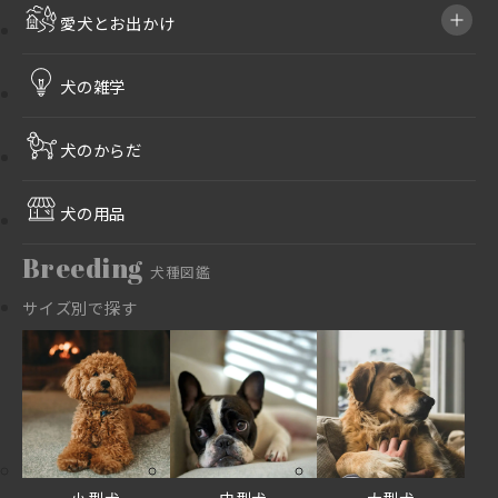
愛犬とお出かけ
犬の雑学
犬のからだ
犬の用品
Breeding
犬種図鑑
サイズ別で探す
小型犬
中型犬
大型犬