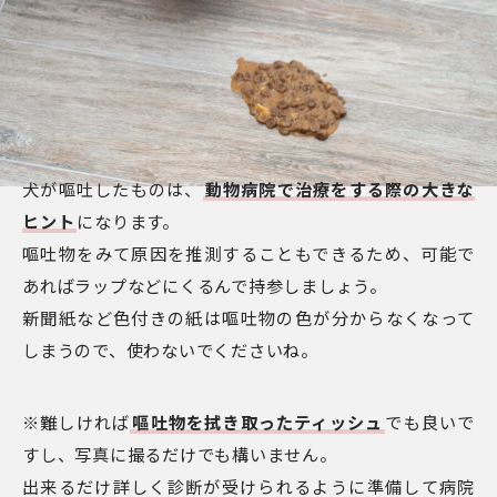
犬が嘔吐したものは、
動物病院で治療をする際の大きな
ヒント
になります。
嘔吐物をみて原因を推測することもできるため、可能で
あればラップなどにくるんで持参しましょう。
新聞紙など色付きの紙は嘔吐物の色が分からなくなって
しまうので、使わないでくださいね。
※難しければ
嘔吐物を拭き取ったティッシュ
でも良いで
すし、写真に撮るだけでも構いません。
出来るだけ詳しく診断が受けられるように準備して病院