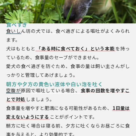
食べすぎ
食いしん坊の犬では、食べ過ぎによる嘔吐がよくみられ
ます。
犬はもともと
「ある時に食べておく」という本能
を持っ
ているため、食事量のセーブができません。
愛犬の食べ過ぎを防ぐため、食事の量は飼い主さんがし
っかりと管理してあげましょう。
朝方や夕方の黄色い液体や白い泡を吐く
空腹が原因で嘔吐している場合、
食事の回数を増やすこ
とで対処
しましょう。
食事量を増やすと肥満になる可能性があるため、
1日量は
変えないようにする
ことがポイントです。
朝方に吐く場合は寝る前、夕方に吐くならお昼ごろに食
事を与えると、より効果的です。