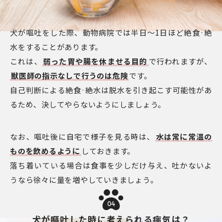
犬が嘔吐をした際、動物病院では半日～1日ほど絶食·絶
水をすることがあります。
これは、
弱った胃や腸を休ませる目的
で行われますが、
獣医師の指示なしで行うのは危険
です。
自己判断による絶食·絶水は脱水を引き起こす可能性があ
るため、決してやらないようにしましょう。
なお、嘔吐後に自宅で様子を見る時は、
水は常に常温の
ものを飲めるように
しておきます。
落ち着いている場合は食事を少しだけ与え、吐かないよ
うなら徐々に量を増やしていきましょう。
04
犬が嘔吐した時に考えられる病気は？