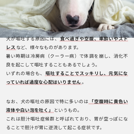
犬が嘔吐する原因には、
食べ過ぎや空腹、車酔いやスト
レス
など、様々なものがあります。
暑い時期は冷房病（クーラー病）で体調を崩し、消化不
良を起こして嘔吐することもあるでしょう。
いずれの場合も、
嘔吐することでスッキリし、元気にな
っていれば過度な心配はいりません
。
なお、犬の嘔吐の原因で特に多いのは
「空腹時に黄色い
液体や白い泡を吐く」
というもの。
これは胆汁嘔吐症候群と呼ばれており、胃が空っぽにな
ることで胆汁が胃に逆流して起こる症状です。