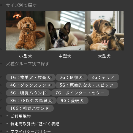
サイズ別で探す
小型犬
中型犬
大型犬
犬種グループ別で探す
1G：牧羊犬・牧畜犬
2G：使役犬
3G：テリア
4G：ダックスフンド
5G：原始的な犬・スピッツ
6G：嗅覚ハウンド
7G：ポインター・セター
8G：7G以外の鳥猟犬
9G：愛玩犬
10G：視覚ハウンド
ご利用規約
特定商取引法に基づく表記
プライバシーポリシー