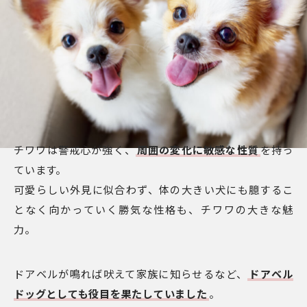
チワワは警戒心が強く、
周囲の変化に敏感な性質
を持っ
ています。
可愛らしい外見に似合わず、体の大きい犬にも臆するこ
となく向かっていく勝気な性格も、チワワの大きな魅
力。
ドアベルが鳴れば吠えて家族に知らせるなど、
ドアベル
ドッグとしても役目を果たしていました
。