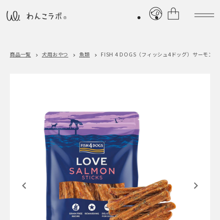
商品一覧
犬用おやつ
魚類
FISH 4 DOGS（フィッシュ4ドッグ）
サーモンス