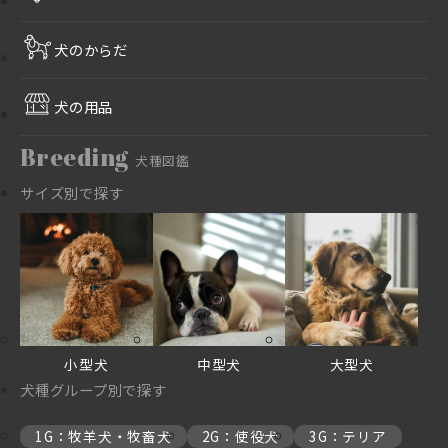
犬のからだ
犬の用品
Breeding
犬種図鑑
サイズ別で探す
小型犬
中型犬
大型犬
犬種グループ別で探す
1G：牧羊犬・牧畜犬
2G：使役犬
3G：テリア