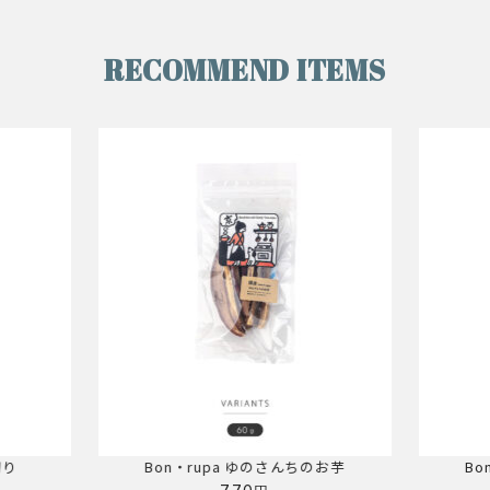
RECOMMEND ITEMS
ちのお芋
Bon・rupa ぴちぴち鮭ちゃん