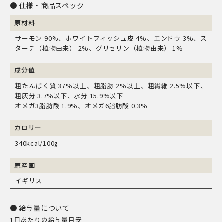
仕様・商品スペック
原材料
サーモン 90%、ホワイトフィッシュ皮 4%、エンドウ 3%、ス
ターチ（植物由来） 2%、グリセリン（植物由来） 1%
成分値
粗たんぱく質 37%以上、粗脂肪 2%以上、粗繊維 2.5%以下、
粗灰分 3.7%以下、水分 15.9%以下
オメガ3脂肪酸 1.9%、オメガ6脂肪酸 0.3%
カロリー
340kcal/100g
原産国
イギリス
給与量について
1日あたりの給与量目安