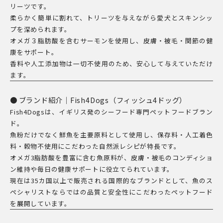
リーツです。
ク
柔らかく簡単に割れて、トリーツを与えながら愛犬とスキンシッ
個
プを深められます。
オメガ３脂肪酸を含むサーモンを使用し、皮膚・被毛・関節の健
康をサポート。
香料や人工添加物は一切不使用のため、安心して与えていただけ
ます。
ブランド紹介｜Fish4Dogs（フィッシュ4ドッグ）
Fish4Dogsは、イギリス発のシーフード専門ペットフードブラン
ド。
魚粉だけでなく鮮魚を主要原料として使用し、保存料・人工着色
料・穀物不使用にこだわった自然派レシピが特長です。
オメガ3脂肪酸を豊富に含む魚原料が、皮膚・被毛のコンディショ
ン維持や毎日の健康サポートに役立てられています。
現在は35カ国以上で販売される国際的なブランドとして、魚のス
ペシャリストならではの品質と安全性にこだわったペットフード
を展開しています。