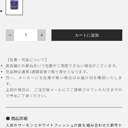
FISH4DOGS
カートに追加
ト
リ
ー
【在庫・欠品について】
ツ
実店舗との兼ね合いで在庫がご用意できない場合がございます。
サ
欠品時は通常1週間前後で取り寄せとなります。
万一、メーカーにも在庫が無い場合はお届け日を確認いたしま
ー
す。
モ
上記の場合は、ご注文後メールにてご連絡させていただきますの
ン
で予めご了承ください。
ス
テ
ィ
商品詳細
人気のサーモンとホワイトフィッシュの皮を組み合わせた新作ト
ッ