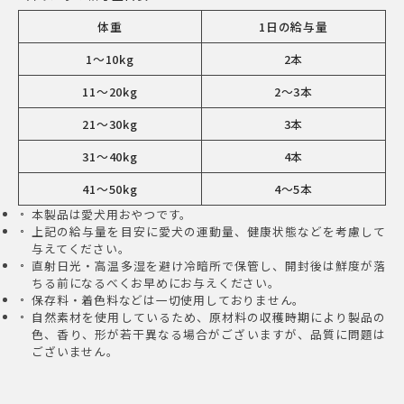
体重
1日の給与量
1～10kg
2本
11～20kg
2〜3本
21～30kg
3本
31〜40kg
4本
41〜50kg
4〜5本
本製品は愛犬用おやつです。
上記の給与量を目安に愛犬の運動量、健康状態などを考慮して
与えてください。
直射日光・高温多湿を避け冷暗所で保管し、開封後は鮮度が落
ちる前になるべくお早めにお与えください。
保存料・着色料などは一切使用しておりません。
自然素材を使用しているため、原材料の収穫時期により製品の
色、香り、形が若干異なる場合がございますが、品質に問題は
ございません。