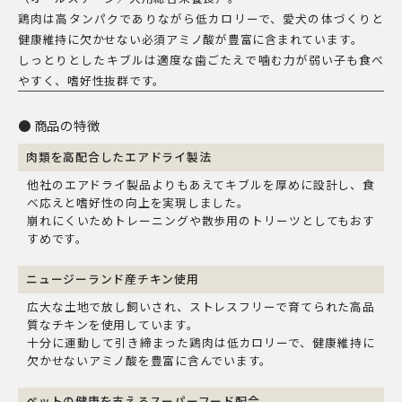
個
鶏肉は高タンパクでありながら低カロリーで、愛犬の体づくりと
健康維持に欠かせない必須アミノ酸が豊富に含まれています。
しっとりとしたキブルは適度な歯ごたえで噛む力が弱い子も食べ
やすく、嗜好性抜群です。
商品の特徴
肉類を高配合したエアドライ製法
他社のエアドライ製品よりもあえてキブルを厚めに設計し、食
べ応えと嗜好性の向上を実現しました。
崩れにくいためトレーニングや散歩用のトリーツとしてもおす
すめです。
ニュージーランド産チキン使用
広大な土地で放し飼いされ、ストレスフリーで育てられた高品
質なチキンを使用しています。
十分に運動して引き締まった鶏肉は低カロリーで、健康維持に
欠かせないアミノ酸を豊富に含んでいます。
ペットの健康を支えるスーパーフード配合