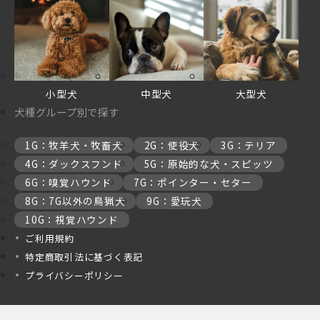
小型犬
中型犬
大型犬
犬種グループ別で探す
1G：牧羊犬・牧畜犬
2G：使役犬
3G：テリア
4G：ダックスフンド
5G：原始的な犬・スピッツ
6G：嗅覚ハウンド
7G：ポインター・セター
8G：7G以外の鳥猟犬
9G：愛玩犬
10G：視覚ハウンド
ご利用規約
特定商取引法に基づく表記
プライバシーポリシー