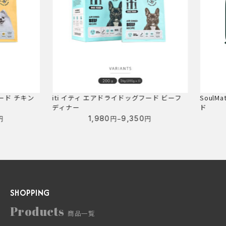
ド チキン
iti イティ エアドライドッグフード ビーフ
SoulMa
ディナー
ド
–
1,980
9,350
円
円
価
格
帯:
1,980
円
–
SHOPPING
9,350
円
Products
商品一覧