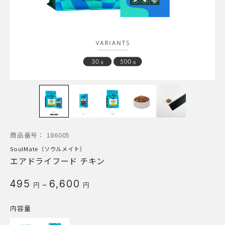
商品番号：
186005
SoulMate（ソウルメイト）
エアドライフード チキン
価
495
6,600
–
円
円
格
帯:
内容量
495