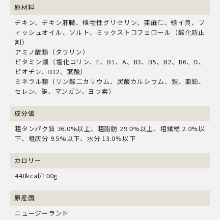
原材料
チキン、チキン肝臓、植物性グリセリン、亜麻仁、緑イ貝、フ
ィッシュオイル、ソルト、ミックストコフェロール（酸化防止
剤）
アミノ酸類（タウリン）
ビタミン類（塩化コリン、E、B1、A、B3、B5、B2、B6、D、
ビオチン、B12、葉酸）
ミネラル類（リン酸二カリウム、炭酸カルシウム、鉄、亜鉛、
セレン、銅、マンガン、ヨウ素）
成分値
粗タンパク質 36.0%以上、粗脂肪 29.0%以上、粗繊維 2.0%以
下、粗灰分 9.5%以下、水分 13.0%以下
カロリー
440kcal/100g
原産国
ニュージーランド