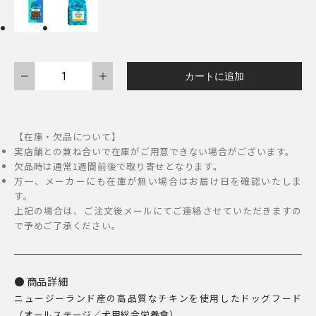
円
–
6,600
SoulMate
円
カートに追加
DOG
エ
ア
【在庫・欠品について】
ド
実店舗との兼ね合いで在庫がご用意できない場合がございます。
ラ
欠品時は通常1週間前後で取り寄せとなります。
万一、メーカーにも在庫が無い場合はお届け日を確認いたしま
イ
す。
フ
上記の場合は、ご注文後メールにてご連絡させていただきますの
ー
で予めご了承ください。
ド
チ
キ
商品詳細
ニュージーランド産の高品質なチキンを使用したドッグフード
ン
（オールステージ／犬用総合栄養食）。