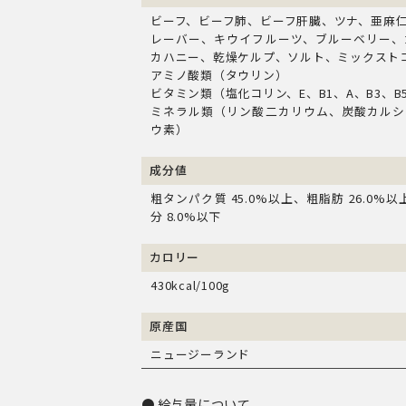
ビーフ、ビーフ肺、ビーフ肝臓、ツナ、亜麻
レーバー、キウイフルーツ、ブルーベリー、
カハニー、乾燥ケルプ、ソルト、ミックスト
アミノ酸類（タウリン）
ビタミン類（塩化コリン、E、B1、A、B3、B
ミネラル類（リン酸二カリウム、炭酸カルシ
ウ素）
成分値
粗タンパク質 45.0%以上、粗脂肪 26.0%以
分 8.0%以下
カロリー
430kcal/100g
原産国
ニュージーランド
給与量について