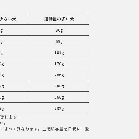
少ない犬
運動量の多い犬
2g
30g
0g
69g
4g
101g
4g
170g
9g
286g
3g
388g
5g
568g
5g
732g
推奨します。
い。
によって異なります。上記給与量を目安に、愛