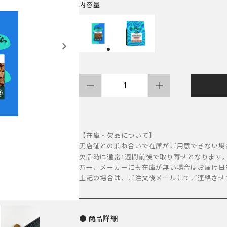
帯:
内容量
600
円
–
6,800
SoulMate
円
DOG
フ
リ
【在庫・欠品について】
ー
実店舗との兼ね合いで在庫がご用意できない場
欠品時は通常1週間前後で取り寄せとなります
ズ
万一、メーカーにも在庫が無い場合はお届け日
ド
上記の場合は、ご注文後メールにてご連絡させ
ラ
イ
フ
商品詳細