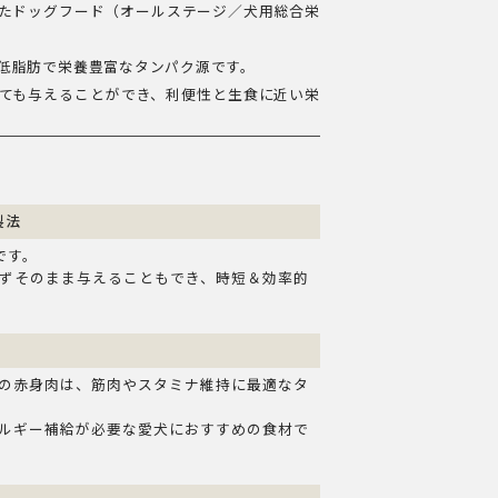
たドッグフード（オールステージ／犬用総合栄
低脂肪で栄養豊富なタンパク源です。
ても与えることができ、利便性と生食に近い栄
製法
です。
ずそのまま与えることもでき、時短＆効率的
の赤身肉は、筋肉やスタミナ維持に最適なタ
ルギー補給が必要な愛犬におすすめの食材で