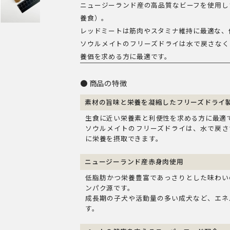
ニュージーランド産の高品質なビーフを使用し
ー
養食）。
ド
レッドミートは筋肉やスタミナ維持に最適な、
レ
ソウルメイトのフリーズドライは水で戻さなく
ッ
養価を求める方に最適です。
ド
商品の特徴
ミ
ー
素材の旨味と栄養を凝縮したフリーズドライ
ト
生食に近い栄養素と利便性を求める方に最適
ソウルメイトのフリーズドライは、水で戻さ
個
に栄養を摂取できます。
ニュージーランド産赤身肉使用
低脂肪かつ栄養豊富であっさりとした味わい
ンパク源です。
成長期の子犬や活動量の多い成犬など、エネ
す。