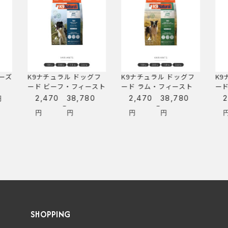
ーズ
K9ナチュラル ドッグフ
K9ナチュラル ドッグフ
K9ナ
ード ビーフ・フィースト
ード ラム・フィースト
ード
2,470
38,780
2,470
38,780
2,
–
–
価
価
円
円
円
円
円
格
格
帯:
帯:
2,470
2,470
円
円
–
–
38,780
38,780
円
円
SHOPPING