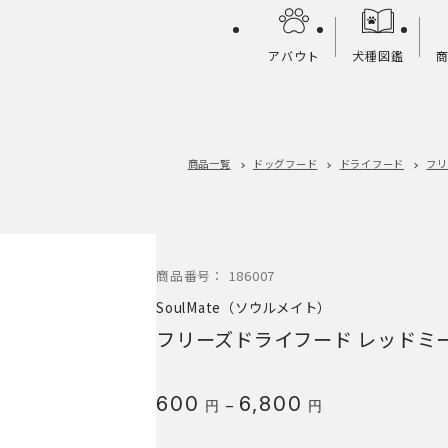
アバウト
犬種図鑑
商品一覧
ドッグフード
ドライフード
フリ
商品番号：
186007
SoulMate（ソウルメイト）
フリーズドライフード レッドミ
価
600
6,800
–
円
円
格