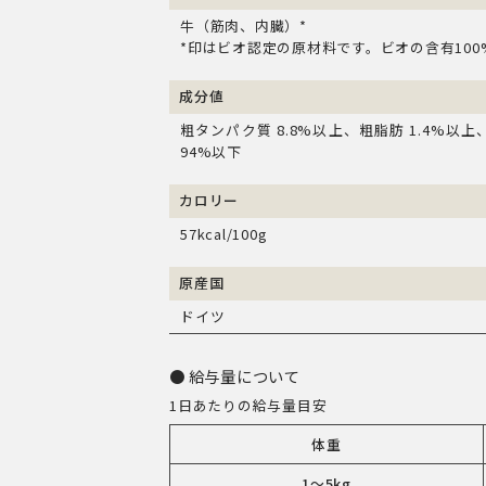
牛（筋肉、内臓）*
*印はビオ認定の原材料です。ビオの含有100
成分値
粗タンパク質 8.8%以上、粗脂肪 1.4%以上
94%以下
カロリー
57kcal/100g
原産国
ドイツ
給与量について
1日あたりの給与量目安
体重
1～5kg