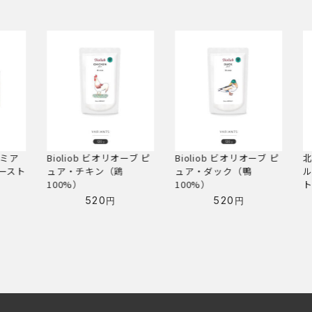
ーブ ピ
Bioliob ビオリオーブ ピ
北の極「スープスタイ
B
ュア・ダック（鴨
ル」野菜とそぼろのトロ
100%）
トロ煮（鹿肉使用）
1
520
550
円
円