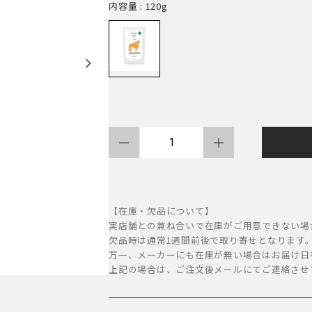
内容量
: 120g
Bioliob
ビ
オ
リ
【在庫・欠品について】
オ
実店舗との兼ね合いで在庫がご用意できない場
欠品時は通常1週間前後で取り寄せとなります
ー
万一、メーカーにも在庫が無い場合はお届け日
ブ
上記の場合は、ご注文後メールにてご連絡させ
ピ
ュ