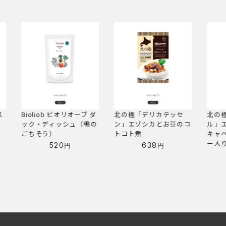
ダ
北の極「デリカテッセ
北の極「ビストロスタイ
北の
の
ン」エゾシカとお豆のコ
ル」エゾシカ肉のロール
ル」
トコト煮
キャベツ（エゾシカレバ
シー
ー入り）
638
円
638
円