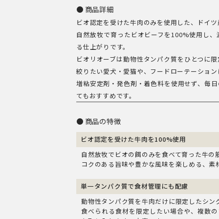
ア・
商品詳細
ビオ認定を受けた牛肉のみを使用した、ドイツ
ビ
自然放牧で育ったビオビーフを100%使用し
ー
る仕上がりです。
フ
ビオリオーブは動物性タンパク質をひとつに限
（牛
絞りたい愛犬・愛猫や、フードローテーション
100%）
増粘安定剤・発色剤・着色料を使用せず、毎日
てもおすすめです。
個
商品の特徴
ビオ認定を受けた牛肉を100%使用
自然放牧でビオの餌のみを食べて育った牛の
コクのある旨味や豊かな風味を楽しめる、素
単一タンパク質で食材管理にも配慮
動物性タンパク質を牛肉だけに限定したシン
食べられる食材を限定したい場合や、複数の