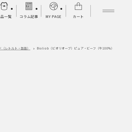
商品一覧
コラム記事
MY PAGE
カート
ド（レトルト・缶詰）
Bioliob（ビオリオーブ）
ピュア・ビーフ（牛100%）