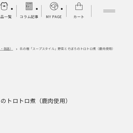
商品一覧
コラム記事
MY PAGE
カート
ト・缶詰）
北の極
「スープスタイル」野菜とそぼろのトロトロ煮（鹿肉使用）
ろのトロトロ煮（鹿肉使用）