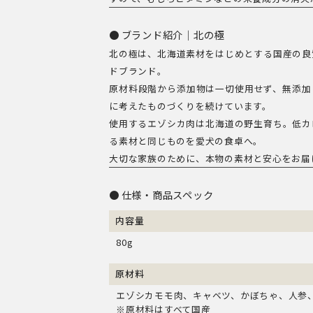
使
ブランド紹介｜北の極
用）
北の極は、北海道素材をはじめとする国産の良
個
ドブランド。
原材料段階から添加物は一切使用せず、無添加
に考えたものづくりを続けています。
使用するエゾシカ肉は北海道の野生育ち。低カ
る素材と同じものを愛犬の食卓へ。
大切な家族のために、本物の素材と安心をお届
仕様・商品スペック
内容量
80g
原材料
エゾシカモモ肉、キャベツ、かぼちゃ、人参
※原材料はすべて国産