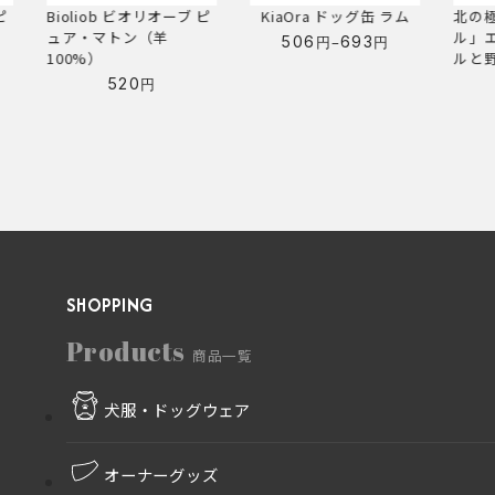
ピ
KiaOra ドッグ缶 ラム
北の極「ビストロスタイ
Kia
ル」エゾシカミートボー
ン
–
506
693
円
円
価
ルと野菜のトマト煮
格
580
円
帯:
506
円
–
693
円
SHOPPING
Products
商品一覧
犬服・ドッグウェア
オーナーグッズ