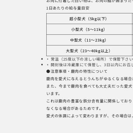
お肉に付着した白い物は、お肉の脂が固まった
1日あたりの給与量目安
超小型犬（5kg以下）
小型犬（5～11kg）
中型犬（11～23kg）
大型犬（23〜40kg以上）
常温（25度以下の涼しい場所）で保管下さ
開封後は冷蔵庫にて保管し、3日以内にお召
●注意事項・鹿肉の特性について
鹿肉を愛犬に与えるとうんちがゆるくなる場合
また、今まで鹿肉を食べても大丈夫だった愛犬
います。
これは鹿肉の豊富な鉄分含有量に関係しており
なくなる場合があるためです。
愛犬の体調によって変わりますが、その場合は