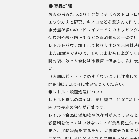
ル」
商品詳細
お肉の旨みたっぷり！野菜とそぼろのトロトロ
野
エゾシカ肉と野菜、キノコなどを煮込んで作り
菜
水分量が多いのでドライフードとのトッピング
と
保存料や酸化防止剤などの添加物など一切使用
そ
レトルトパウチ加工しておりますので未開封時
ぼ
また加熱済ですので、そのままお召し上がりく
開封後、残った食材は冷蔵庫で保存し、次に使
ろ
い。
の
（人肌ほど・・・温めすぎないように注意して
ト
開封後は3日以内に使い切ってください。
ロ
●レトルト殺菌処理について
ト
レトルト食品の殺菌は、高圧釜で「110℃以上
開封で長期の保存が可能です。
ロ
レトルト食品は添加物や保存料が入っていると
煮
殺菌料を使ってはいけないことが食品衛生法で
（鹿
また、加熱殺菌をするため、栄養成分の損失が
肉
すので、むしろビタミンなどの栄養成分の消失