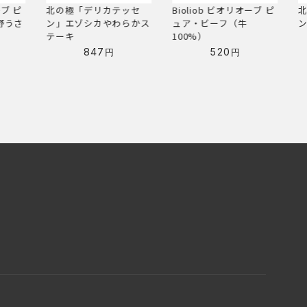
ッセ
Bioliob ビオリオーブ ピ
北の極「デリカテッセ
B
らかス
ュア・ビーフ（牛
ン」鮭のお魚ハンバーグ
100%）
638
円
520
円