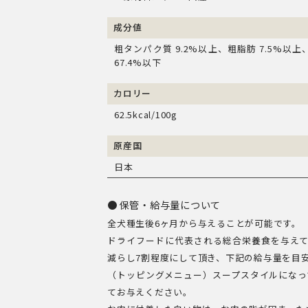
成分値
粗タンパク質 9.2%以上、粗脂肪 7.5%以上
67.4%以下
カロリー
62.5kcal/100g
原産国
日本
保管・給与量について
全犬種生後6ヶ月から与えることが可能です。
ドライフードに代表される総合栄養食を与えて
減らし7割程度にして頂き、下記の給与量を目
（トッピングメニュー）スープスタイルになっ
てお与えください。