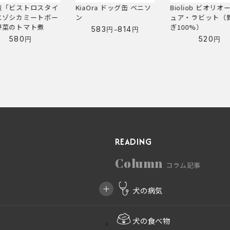
Ora ドッグ缶 ベニソ
Bioliob ビオリオーブ ピ
北の極「デリカテ
ュア・ラビット（野うさ
ン」エゾシカやわ
ぎ100%）
テーキ
–
583
814
円
円
価
520
847
円
円
格
帯:
583
円
–
814
円
READING
Column
コラム記事
犬の病気
犬の食べ物