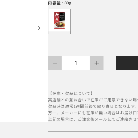
内容量
: 80g
北
の
極
「ス
【在庫・欠品について】
ー
実店舗との兼ね合いで在庫がご用意できない場
欠品時は通常1週間前後で取り寄せとなります
プ
万一、メーカーにも在庫が無い場合はお届け日
ス
上記の場合は、ご注文後メールにてご連絡させ
タ
イ