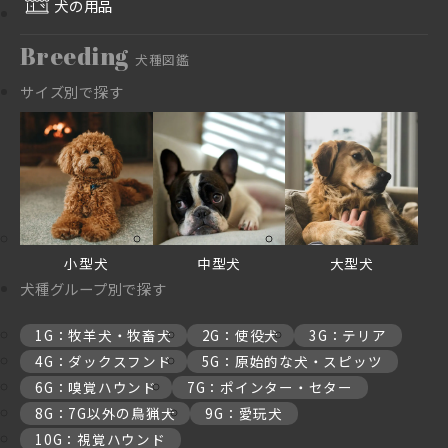
犬の用品
Breeding
犬種図鑑
サイズ別で探す
小型犬
中型犬
大型犬
犬種グループ別で探す
1G：牧羊犬・牧畜犬
2G：使役犬
3G：テリア
4G：ダックスフンド
5G：原始的な犬・スピッツ
6G：嗅覚ハウンド
7G：ポインター・セター
8G：7G以外の鳥猟犬
9G：愛玩犬
10G：視覚ハウンド