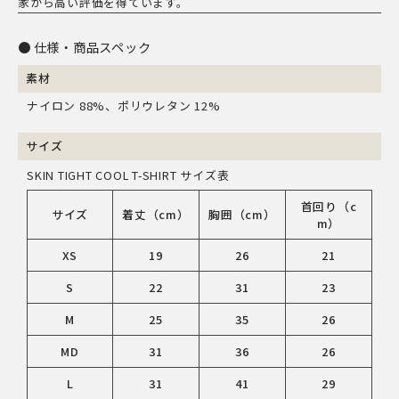
家から高い評価を得ています。
仕様・商品スペック
素材
ナイロン 88%、ポリウレタン 12%
サイズ
SKIN TIGHT COOL T-SHIRT サイズ表
首回り（c
サイズ
着丈（cm）
胸囲（cm）
m）
XS
19
26
21
S
22
31
23
M
25
35
26
MD
31
36
26
L
31
41
29