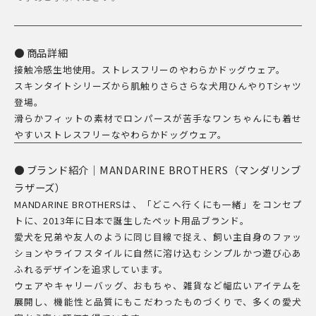
ー
ル
T
商品詳細
接触冷感生地使用。ストレスフリーのやわらかドッグウェア。
シ
スキンタイトシリーズから肌触りさらさらな犬用ひんやりTシャツ
ャ
登場。
ツ
滑らかフィットの素材でロンパースが苦手なワンちゃんにも着せ
／
やすいストレスフリーなやわらかドッグウェア。
SKIN
TIGHT
ブランド紹介｜MANDARINE BROTHERS（マンダリンブ
COOL
ラザーズ）
T-
MANDARINE BROTHERSは、「どこへ行くにも一緒」をコンセプ
トに、2013年に日本で誕生したペット用品ブランド。
SHIRT
愛犬を兄弟や友人のように同じ目線で捉え、飼い主自身のファッ
個
ションやライフスタイルに自然に溶け込むシンプルかつ遊び心あ
ふれるデザインを追求しています。
ウェアやキャリーバッグ、おもちゃ、雑貨など幅広いアイテムを
展開し、機能性と品質にもこだわったものづくりで、多くの愛犬