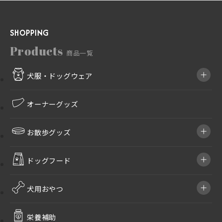
円
–
00
SHOPPING
5,300
円
Products
商品一覧
犬服・ドッグウェア
オーナーグッズ
お散歩グッズ
ドッグフード
犬用おやつ
栄養補助