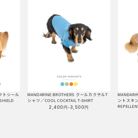
RS クールカクテルT
MANDARINE BROTHERS ウォーターリペレ
MA
T-SHIRT
ントスキンタイトスーツ／WATER
ドメ
REPELLENT SKIN TIGHT SUIT
SU
500
円
–
3,900
5,300
円
円
価
格
帯:
00
3,900