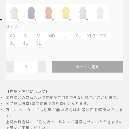
2,500
円
–
サイズ
4,000
XS
S
M
MD
L
XL
XLB
XXL
円
3L
4L
5L
MANDARINE
カートに追加
BROTHERS
ス
キ
【在庫・欠品について】
ン
実店舗との兼ね合いで在庫がご用意できない場合がございます。
タ
欠品時は通常1週間前後で取り寄せとなります。
万一、メーカーにも在庫が無い場合はお届け日を確認いたしま
イ
す。
ト
上記の場合は、ご注文後メールにてご連絡させていただきますの
ク
で予めご了承ください。