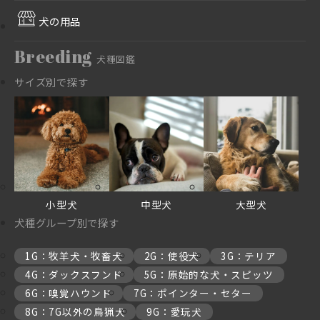
犬の用品
Breeding
犬種図鑑
サイズ別で探す
小型犬
中型犬
大型犬
犬種グループ別で探す
1G：牧羊犬・牧畜犬
2G：使役犬
3G：テリア
4G：ダックスフンド
5G：原始的な犬・スピッツ
6G：嗅覚ハウンド
7G：ポインター・セター
8G：7G以外の鳥猟犬
9G：愛玩犬