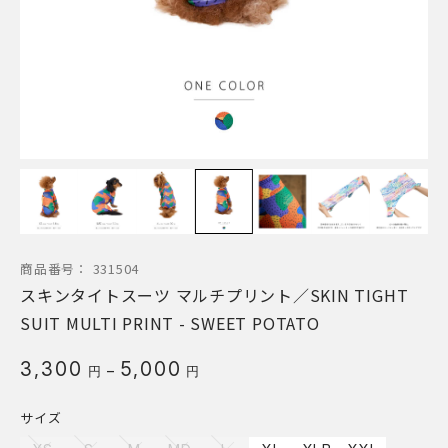
商品番号：
331504
スキンタイトスーツ マルチプリント／SKIN TIGHT
SUIT MULTI PRINT - SWEET POTATO
価
3,300
5,000
–
円
円
格
帯:
サイズ
3,300