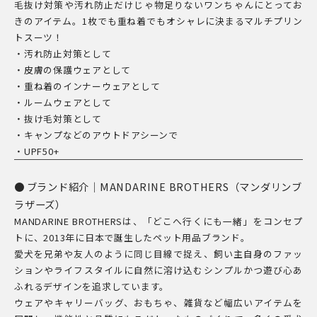
毛抜け対策や汚れ防止だけじゃ物足りないワンちゃんにとってお
プ
きのアイテム。1枚でも重ね着でもオシャレに決まるマルチプリン
リ
トスーツ！
ン
・汚れ防止対策として
ト
・皮膚の保護ウェアとして
・重ね着のインナーウェアとして
／
・ルームウェアとして
SKIN
・抜け毛対策として
TIGHT
・キャンプなどのアウトドアシーンで
SUIT
・UPF50+
MULTI
PRINT
ブランド紹介｜MANDARINE BROTHERS（マンダリンブ
-
ラザーズ）
SWEET
MANDARINE BROTHERSは、「どこへ行くにも一緒」をコンセプ
トに、2013年に日本で誕生したペット用品ブランド。
POTATO
愛犬を兄弟や友人のように同じ目線で捉え、飼い主自身のファッ
個
ションやライフスタイルに自然に溶け込むシンプルかつ遊び心あ
ふれるデザインを追求しています。
ウェアやキャリーバッグ、おもちゃ、雑貨など幅広いアイテムを