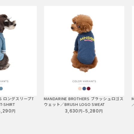
グスリーブT
MANDARINE BROTHERS ブラッシュロゴス
MANDAR
ウェット／BRUSH LOGO SWEAT
／RAIN JA
–
3,630
5,280
円
円
価
格
帯: