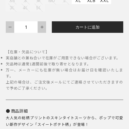
XS
S
M
MD
L
XL
XLB
XXL
円
3L
4L
5L
–
5,000
MANDARINE
カートに追加
円
BROTHERS
ス
キ
【在庫・欠品について】
ン
実店舗との兼ね合いで在庫がご用意できない場合がございます。
タ
欠品時は通常1週間前後で取り寄せとなります。
万一、メーカーにも在庫が無い場合はお届け日を確認いたしま
イ
す。
ト
上記の場合は、ご注文後メールにてご連絡させていただきますの
ス
で予めご了承ください。
ー
ツ
マ
商品詳細
大人気の総柄プリントのスキンタイトスーツから、ポップで可愛
ル
い新作デザイン「スイートポテト柄」が登場！
チ