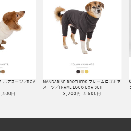
スーツ／BOA
MANDARINE BROTHERS フレームロゴボア
SPARK
スーツ／FRAME LOGO BOA SUIT
RANGER 
–
3,700
4,500
円
円
価
格
帯:
3,700
円
–