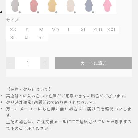
円
–
サイズ
4,400
XS
S
M
MD
L
XL
XLB
XXL
円
3L
4L
5L
MANDARINE
カートに追加
BROTHERS
ベ
ー
【在庫・欠品について】
シ
実店舗との兼ね合いで在庫がご用意できない場合がございます。
ッ
欠品時は通常1週間前後で取り寄せとなります。
万一、メーカーにも在庫が無い場合はお届け日を確認いたしま
ク
す。
リ
上記の場合は、ご注文後メールにてご連絡させていただきますの
ブ
で予めご了承ください。
T