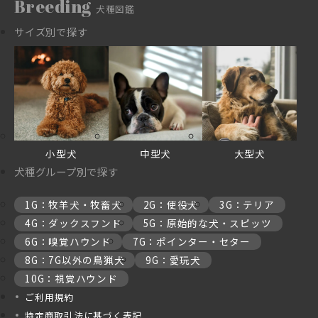
Breeding
犬種図鑑
サイズ別で探す
小型犬
中型犬
大型犬
犬種グループ別で探す
1G：牧羊犬・牧畜犬
2G：使役犬
3G：テリア
4G：ダックスフンド
5G：原始的な犬・スピッツ
6G：嗅覚ハウンド
7G：ポインター・セター
8G：7G以外の鳥猟犬
9G：愛玩犬
10G：視覚ハウンド
ご利用規約
特定商取引法に基づく表記