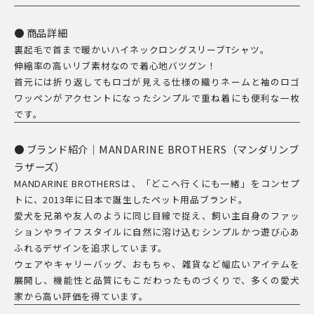
シ
ャ
商品詳細
裏起毛で首まで暖かいハイネックロングスリーブTシャツ。
ツ
伸縮率の高いリブ素材なので着心地バツグン！
／
首元には折り返してもロゴが見える仕様の織りネームと袖のロゴ
BASIC
ワッペンがアクセントになったシンプルで重ね着にも便利な一枚
RIB
です。
T-
SHIRT
ブランド紹介｜MANDARINE BROTHERS（マンダリンブ
個
ラザーズ）
MANDARINE BROTHERSは、「どこへ行くにも一緒」をコンセプ
トに、2013年に日本で誕生したペット用品ブランド。
愛犬を兄弟や友人のように同じ目線で捉え、飼い主自身のファッ
ションやライフスタイルに自然に溶け込むシンプルかつ遊び心あ
ふれるデザインを追求しています。
ウェアやキャリーバッグ、おもちゃ、雑貨など幅広いアイテムを
展開し、機能性と品質にもこだわったものづくりで、多くの愛犬
家から高い評価を得ています。