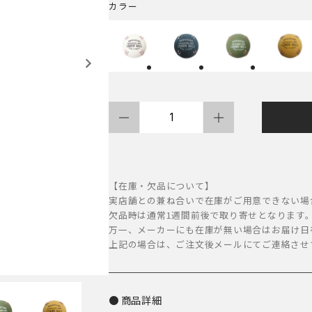
カラー
MANDARINE
BROTHERS
ラ
テ
【在庫・欠品について】
ッ
実店舗との兼ね合いで在庫がご用意できない場
欠品時は通常1週間前後で取り寄せとなります
ク
万一、メーカーにも在庫が無い場合はお届け日
ス
上記の場合は、ご注文後メールにてご連絡させ
レ
モ
ン
商品詳細