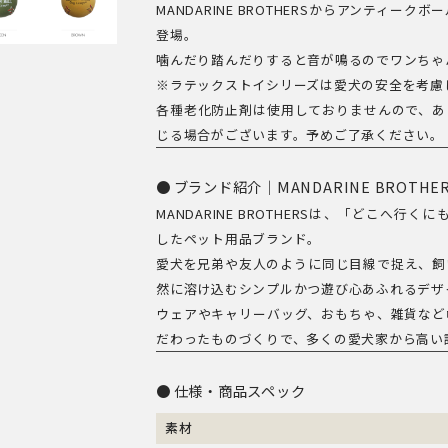
MANDARINE BROTHERSからアンティ
ボ
登場。
ー
噛んだり踏んだりすると音が鳴るのでワンちゃ
ル
※ラテックストイシリーズは愛犬の安全を考慮
／
各種老化防止剤は使用しておりませんので、あ
LATEX
じる場合がございます。予めご了承ください。
LEMON
ブランド紹介｜MANDARINE BROT
BALL
MANDARINE BROTHERSは、「どこへ行
個
したペット用品ブランド。
愛犬を兄弟や友人のように同じ目線で捉え、飼
然に溶け込むシンプルかつ遊び心あふれるデザ
ウェアやキャリーバッグ、おもちゃ、雑貨など
だわったものづくりで、多くの愛犬家から高い
仕様・商品スペック
素材