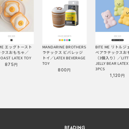
ARINE BROTHERS
BITE ME リトルジェリー
BITE ME テイル
ックス ビバレッジ
ベアラテックスおもちゃ
クスおもちゃ／TAI
ATEX BEVERAGE
（3個入り）／LITTLE
LATEX TOY
JELLY BEAR LATEX TOY
1,190
円
3PCS
800
円
1,120
円
READING