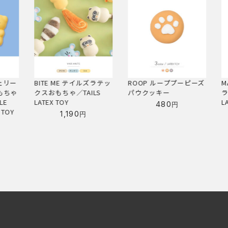
ズラテッ
ROOP ループプーピーズ
MANDARINE BROTHERS
B
LS
パウクッキー
ラテックスボーントイ／
LATEX BONE TOY
480
円
480
円