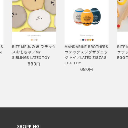
ック
MANDARINE BROTHERS
BITE ME エッグトースト
MAND
ラテックスジグザグエッ
ラテックスおもちゃ／
ラテ
グトイ／LATEX ZIGZAG
EGG TOAST LATEX TOY
トイ／L
EGG TOY
TOY
875
円
680
円
SHOPPING