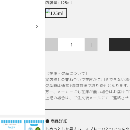
内容量
: 125ml
A.P.D.C
ク
ー
ル
【在庫・欠品について】
ミ
実店舗との兼ね合いで在庫がご用意できない場
欠品時は通常1週間前後で取り寄せとなります
ス
万一、メーカーにも在庫が無い場合はお届け日
ト
上記の場合は、ご注文後メールにてご連絡させ
個
商品詳細
じめっとした暑さも、スプレーひとつでひんや