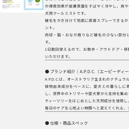
の揮発効果が皮膚表面をすばやく冷やし、爽や
犬用クールミストです。
被毛をかき分けて地肌に直接スプレーできるか
ント。
肉球・脇・おなか周りなど被毛の少ない部分
す。
1日数回使えるので、お散歩・アウトドア・移
いただけます。
ブランド紹介｜A.P.D.C.（エーピーディ
A.P.D.C.は、オーストラリア生まれのナチュ
植物由来成分をベースに、愛犬との暮らしに
し、世界中のトリマーや愛犬家から支持を集め
ティーツリーをはじめとした天然成分を使用し
毎日のケアを心地よい時間へと変えてくれる、
仕様・商品スペック