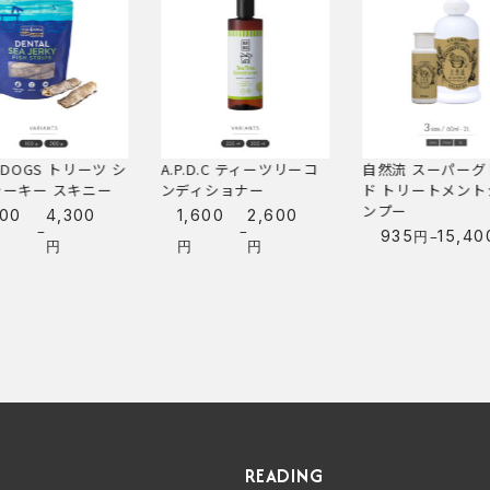
.D.C ティーツリーコ
自然流 スーパーグレー
自然流 全犬種用 
ィショナー
ド トリートメントシャ
トメントシャンプ
ンプー
–
600
2,600
715
9,46
円
価
–
–
935
15,400
円
円
価
価
円
格
格
格
帯:
帯:
帯:
715
1,600
935
円
円
円
–
–
–
9,460
2,600
15,400
円
円
円
READING