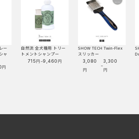
トリー
SHOW TECH Twin-Flex
SHOW TECH Universal
自
ー
スリッカー
Duo-Pinスリッカー
0
3,080
3,300
2,200
3,300
円
–
–
価
価
円
円
円
円
格
格
帯:
帯:
3,080
2,200
円
円
–
–
3,300
3,300
円
円