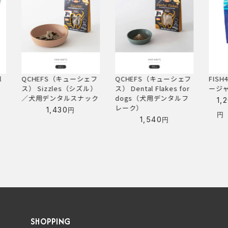
フ
QCHEFS（キューシェフ
FISH4DOGS トリーツ シ
A.P
）
ス） Dental Flakes for
ージャーキー スキニー
ンデ
ク
dogs（犬用デンタルフ
1,200
4,300
1,
–
レーク）
価
円
円
円
1,540
円
格
帯:
1,200
円
–
4,300
円
SHOPPING