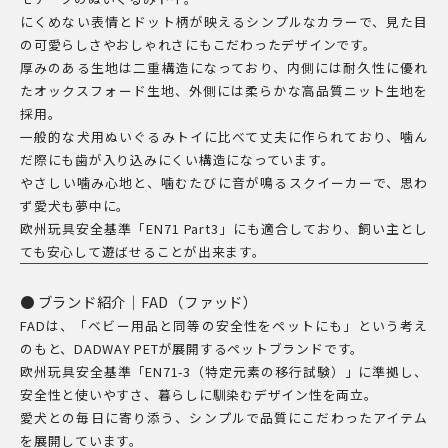
ッ
にくめない表情とドット柄が映えるシンプルなカラーで、見た目
ト
の可愛らしさやおしゃれさにもこだわったデザインです。
ラ
厚みのある生地は二重構造になっており、内側には耐久性に優れ
ビ
たオックスフォード生地、外側には柔らかな高品質ニット生地を
ッ
採用。
一般的な犬用ぬいぐるみトイに比べて丈夫に作られており、噛ん
ト
だ際にも歯が入り込みにくい構造になっています。
／
やさしい噛み心地と、噛むたびに音が鳴るスクイーカーで、思わ
ANIMAL
ず愛犬も夢中に。
PLUSH
欧州玩具安全基準「EN71 Part3」にも適合しており、飼い主とし
TOY
ても安心して遊ばせることが出来ます。
DOT
RABBIT
ブランド紹介｜FAD（ファッド）
FADは、「ベビー用品と同等の安全性をペットにも」という考え
個
のもと、DADWAY PETが展開するペットブランドです。
欧州玩具安全基準「EN71-3（特定元素の移行試験）」に準拠し、
安全性と使いやすさ、暮らしに馴染むデザイン性を両立。
愛犬との毎日に寄り添う、シンプルで品質にこだわったアイテム
を展開しています。