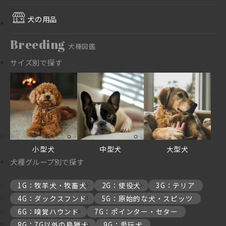
犬の用品
Breeding
犬種図鑑
サイズ別で探す
小型犬
中型犬
大型犬
犬種グループ別で探す
1G：牧羊犬・牧畜犬
2G：使役犬
3G：テリア
4G：ダックスフンド
5G：原始的な犬・スピッツ
6G：嗅覚ハウンド
7G：ポインター・セター
8G：7G以外の鳥猟犬
9G：愛玩犬