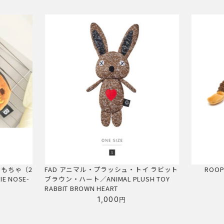
イ ラビット
ROOP フレンディ リング モンキー
BITE 
H TOY
ちゃ
1,628
円