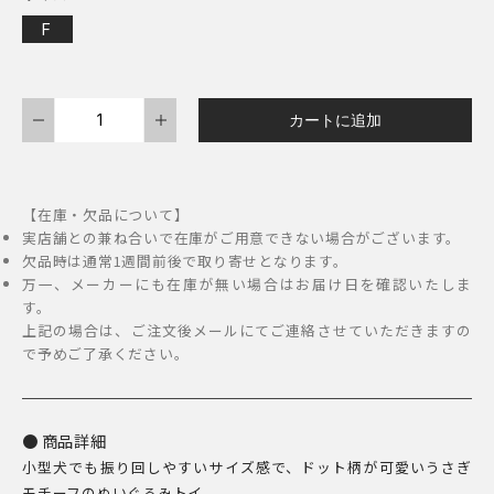
F
FAD
カートに追加
ア
ニ
マ
【在庫・欠品について】
ル・
実店舗との兼ね合いで在庫がご用意できない場合がございます。
プ
欠品時は通常1週間前後で取り寄せとなります。
万一、メーカーにも在庫が無い場合はお届け日を確認いたしま
ラ
す。
ッ
上記の場合は、ご注文後メールにてご連絡させていただきますの
シ
で予めご了承ください。
ュ・
ト
イ
商品詳細
小型犬でも振り回しやすいサイズ感で、ドット柄が可愛いうさぎ
ド
モチーフのぬいぐるみトイ。