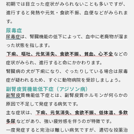
初期では目立った症状がみられないことも多いですが、
進行すると発熱や元気・食欲不振、血便などがみられま
す。
尿毒症
尿毒症は、腎臓機能の低下によって、血中に老廃物が溜ま
った状態を指します。
下痢、嘔吐、元気消失、食欲不振、貧血、心不全
などの
症状がみられ、進行すると命にかかわります。
腎臓病の犬が下痢になり、ぐったりしている場合は尿毒
症が疑われるため、すぐに動物病院を受診しましょう。
副腎皮質機能低下症（アジソン病）
副腎皮質機能低下症とは、副腎皮質ホルモンが何らかの
原因で不足して発症する病気です。
主な症状は、
下痢、元気消失、食欲不振、低体温、多飲
多尿
などがあり、強い疲労感を伴うのが特徴です。
一度発症すると完治は難しい病気ですが、適切な投薬治