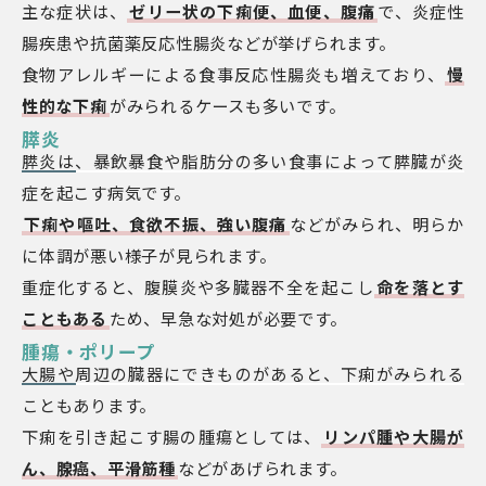
主な症状は、
ゼリー状の下痢便、血便、腹痛
で、炎症性
腸疾患や抗菌薬反応性腸炎などが挙げられます。
食物アレルギーによる食事反応性腸炎も増えており、
慢
性的な下痢
がみられるケースも多いです。
膵炎
膵炎は、暴飲暴食や脂肪分の多い食事によって膵臓が炎
症を起こす病気です。
下痢や嘔吐、食欲不振、強い腹痛
などがみられ、明らか
に体調が悪い様子が見られます。
重症化すると、腹膜炎や多臓器不全を起こし
命を落とす
こともある
ため、早急な対処が必要です。
腫瘍・ポリープ
大腸や周辺の臓器にできものがあると、下痢がみられる
こともあります。
下痢を引き起こす腸の腫瘍としては、
リンパ腫や大腸が
ん、腺癌、平滑筋種
などがあげられます。