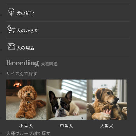
犬の雑学
犬のからだ
犬の用品
Breeding
犬種図鑑
サイズ別で探す
小型犬
中型犬
大型犬
犬種グループ別で探す