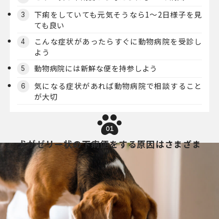
下痢をしていても元気そうなら1～2日様子を見
3
ても良い
こんな症状があったらすぐに動物病院を受診し
4
よう
動物病院には新鮮な便を持参しよう
5
気になる症状があれば動物病院で相談すること
6
が大切
01
犬がゼリー状の下痢便をする原因はさまざま