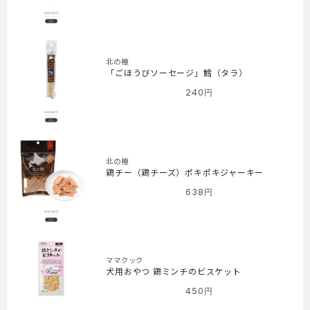
北の極
「ごほうびソーセージ」鱈（タラ）
240
円
北の極
鶏チー（鶏チーズ）ポキポキジャーキー
638
円
ママクック
犬用おやつ 鶏ミンチのビスケット
450
円