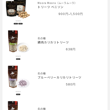
Moora Moora（ムーラムーラ）
トリーツ ベニソン
–
900
円
1,500
円
価
格
帯:
900
円
北の極
–
鶏肉カリカリトリーツ
1,500
638
円
円
北の極
ブルーベリーカリカリトリーツ
580
円
北の極