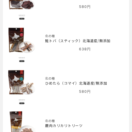
580
円
北の極
鮭トバ（スティック）北海道産/無添加
638
円
北の極
ひめたら（コマイ）北海道産/無添加
580
円
北の極
鹿肉カリカリトリーツ