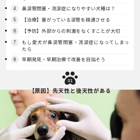
鼻涙管閉塞・流涙症になりやすい犬種は？
4
【治療】塞がっている涙管を疎通させる
5
【予防】外部からの刺激をなくすことが大切
6
もし愛犬が鼻涙管閉塞・流涙症になってしまっ
7
たら
早期発見・早期治療で改善を目指そう
8
01
【原因】先天性と後天性がある