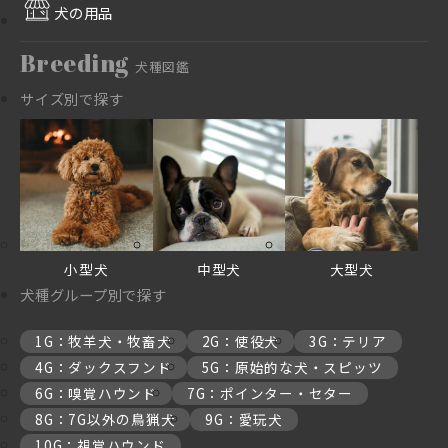
犬の用品
Breeding
犬種図鑑
サイズ別で探す
小型犬
中型犬
大型犬
犬種グループ別で探す
1G：牧羊犬・牧畜犬
2G：使役犬
3G：テリア
4G：ダックスフンド
5G：原始的な犬・スピッツ
6G：嗅覚ハウンド
7G：ポインター・セター
8G：7G以外の鳥猟犬
9G：愛玩犬
10G：視覚ハウンド