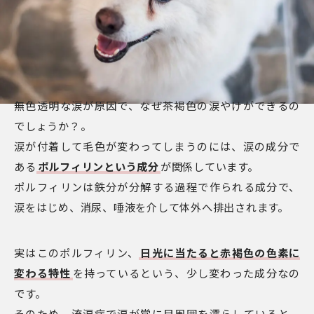
無色透明な涙が原因で、なぜ茶褐色の涙やけができるの
でしょうか？。
涙が付着して毛色が変わってしまうのには、涙の成分で
ある
ポルフィリンという成分
が関係しています。
ポルフィリンは鉄分が分解する過程で作られる成分で、
涙をはじめ、消尿、唾液を介して体外へ排出されます。
実はこのポルフィリン、
日光に当たると赤褐色の色素に
変わる特性
を持っているという、少し変わった成分なの
です。
そのため、流涙症で涙が常に目周囲を濡らしていると、