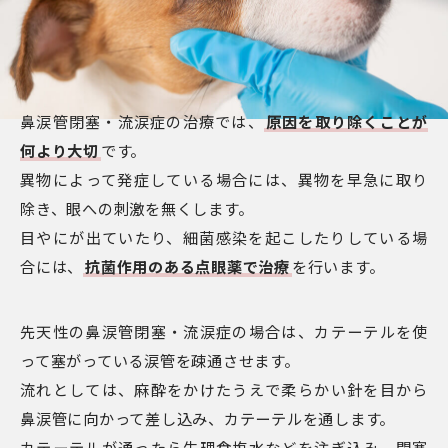
鼻涙管閉塞・流涙症の治療では、
原因を取り除くことが
何より大切
です。
異物によって発症している場合には、異物を早急に取り
除き、眼への刺激を無くします。
目やにが出ていたり、細菌感染を起こしたりしている場
合には、
抗菌作用のある点眼薬で治療
を行います。
先天性の鼻涙管閉塞・流涙症の場合は、カテーテルを使
って塞がっている涙管を疎通させます。
流れとしては、麻酔をかけたうえで柔らかい針を目から
鼻涙管に向かって差し込み、カテーテルを通します。
カテーテルが通ったら生理食塩水などを注ぎ込み、閉塞